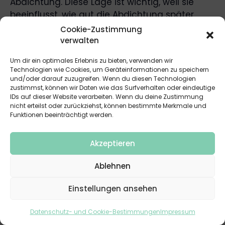
Abdichtung. Diese Lage ist wichtig, weil sie
beeinflusst, wie gut die Abdichtung später
kontrolliert, repariert oder überwacht werden
Cookie-Zustimmung
kann.
verwalten
Um dir ein optimales Erlebnis zu bieten, verwenden wir
Wann sollte Monitoring im Flachdach Aufbau
Technologien wie Cookies, um Geräteinformationen zu speichern
mitgedacht werden?
und/oder darauf zuzugreifen. Wenn du diesen Technologien
zustimmst, können wir Daten wie das Surfverhalten oder eindeutige
Monitoring sollte besonders bei Neubau,
IDs auf dieser Website verarbeiten. Wenn du deine Zustimmung
Sanierung, PV-Dächern, Gründächern,
nicht erteilst oder zurückziehst, können bestimmte Merkmale und
Dachterrassen, Kiesauflast und Gebäuden mit
Funktionen beeinträchtigt werden.
hohen Folgekosten früh geprüft werden. Bei
Systemen wie roofSec, deren Sensorkabel auf
Akzeptieren
der Dampfsperre und unterhalb der
Dämmung liegen, ist eine Nachrüstung meist
Ablehnen
nur im Zuge einer Sanierung oder Neudeckung
Einstellungen ansehen
sinnvoll. Im fertigen Bestand hängt die
Machbarkeit vom konkreten Aufbau, der
Datenschutz- und Cookie-Bestimmungen
Impressum
Auflast und dem wirtschaftlichen Aufwand ab.