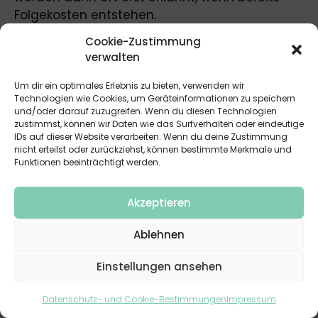
Folgekosten entstehen.
Cookie-Zustimmung
Für welche Gebäude lohnt sich Flachdach-
verwalten
Monitoring besonders?
Vor allem für große Gewerbedächer, Logistik-
Um dir ein optimales Erlebnis zu bieten, verwenden wir
Technologien wie Cookies, um Geräteinformationen zu speichern
und öffentliche Gebäude, sensible Nutzungen
und/oder darauf zuzugreifen. Wenn du diesen Technologien
sowie Dächer mit komplexem Aufbau wie PV-
zustimmst, können wir Daten wie das Surfverhalten oder eindeutige
IDs auf dieser Website verarbeiten. Wenn du deine Zustimmung
oder Gründachsystemen.
nicht erteilst oder zurückziehst, können bestimmte Merkmale und
Funktionen beeinträchtigt werden.
Ist Flachdach-Monitoring ein Ersatz für
Dachwartung?
Akzeptieren
Nein. Monitoring ersetzt keine Wartung,
sondern ergänzt sie. Es schafft zusätzliche
Ablehnen
Transparenz zwischen den
Wartungsintervallen und kann helfen,
Einstellungen ansehen
Auffälligkeiten früher einzugrenzen.
Datenschutz- und Cookie-Bestimmungen
Impressum