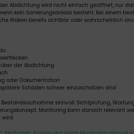
der Abdichtung wird nicht einfach geöffnet, nur d
ll, wenn kein Sanierungsanlass besteht. Bei einem b
e Risiken bereits sichtbar oder wahrscheinlich sind
bau
serflecken
 über der Abdichtung
ach
ung oder Dokumentation
n spätere Schäden schwer einzuschätzen sind
iche Bestandsaufnahme sinnvoll: Sichtprüfung, Wartu
rungskonzept. Monitoring kann danach relevant werd
 wird.
 Methoden, Kosten und wann Monitoring sinnvoll is